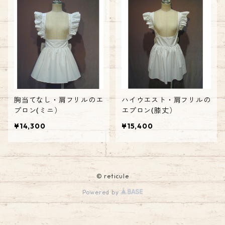
胸当てなし・肩フリルのエ
ハイウエスト・肩フリルの
プロン(ミニ）
エプロン(膝丈）
¥14,300
¥15,400
© reticule
Powered by