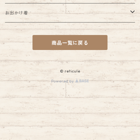
胸当て付き
カチューシャ
ブラウス
お出かけ着
胸当てなし
ペチコート
ジャンパースカート
ワンピース
商品一覧に戻る
カフス
ワンピース
ブラウス
付け衿
アンサンブル
スカート
© reticule
Powered by
ジャンパースカート