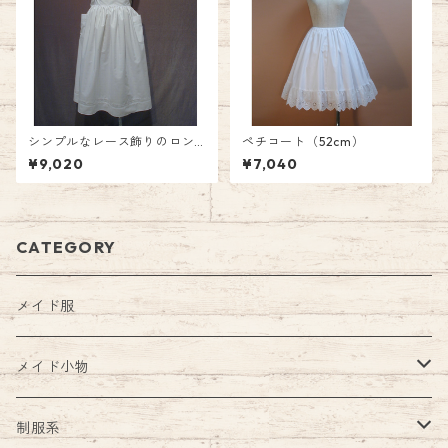
シンプルなレース飾りのロン
ペチコート（52cm）
グハーフエプロン
¥9,020
¥7,040
CATEGORY
メイド服
メイド小物
エプロン
制服系