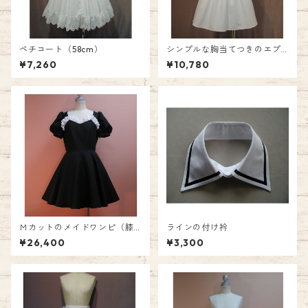
ペチコート（58cm）
シンプルな胸当てつきのエプ
ロン(ミニ）
¥7,260
¥10,780
Ｍカットのメイドワンピ（膝
ラインの付け衿
丈）
¥26,400
¥3,300