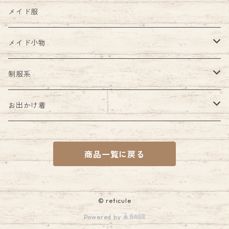
メイド服
メイド小物
エプロン
制服系
胸当て付き
カチューシャ
ブラウス
お出かけ着
胸当てなし
ペチコート
ジャンパースカート
ワンピース
商品一覧に戻る
カフス
ワンピース
ブラウス
付け衿
アンサンブル
スカート
© reticule
Powered by