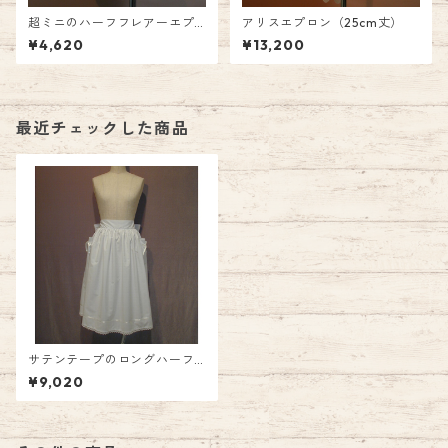
超ミニのハーフフレアーエプ
アリスエプロン（25cm丈）
ロン
¥4,620
¥13,200
最近チェックした商品
サテンテープのロングハーフ
エプロン
¥9,020