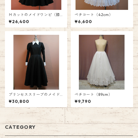
Ｍカットのメイドワンピ（膝
ペチコート（42cm）
丈）
¥26,400
¥6,600
プリンセススリーブのメイド
ペチコート（89cm）
ワンピ(ロング）
¥30,800
¥9,790
CATEGORY