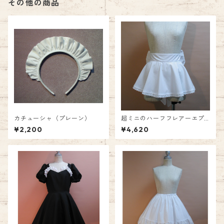
その他の商品
カチューシャ（プレーン）
超ミニのハーフフレアーエプ
ロン
¥2,200
¥4,620